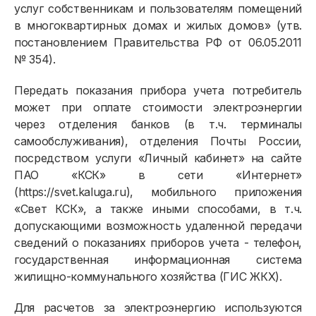
услуг собственникам и пользователям помещений
в многоквартирных домах и жилых домов» (утв.
постановлением Правительства РФ от 06.05.2011
№ 354).
Передать показания прибора учета потребитель
Физическим лицам
может при оплате стоимости электроэнергии
через отделения банков (в т.ч. терминалы
Договор энергоснабжения
самообслуживания), отделения Почты России,
посредством услуги «Личный кабинет» на сайте
Расчёты и оплата
ПАО «КСК» в сети «Интернет»
Приборы учёта и показания
(https://svet.kaluga.ru), мобильного приложения
«Свет КСК», а также иными способами, в т.ч.
Должникам
допускающими возможность удаленной передачи
сведений о показаниях приборов учета - телефон,
Онлайн-сервисы
государственная информационная система
Полезное
жилищно-коммунального хозяйства (ГИС ЖКХ).
Для расчетов за электроэнергию используются