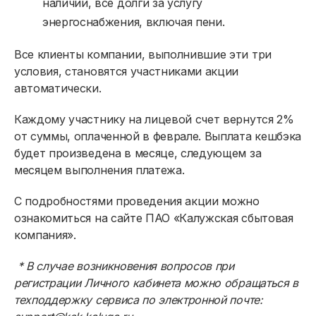
наличии, все долги за услугу
энергоснабжения, включая пени.
Все клиенты компании, выполнившие эти три
условия, становятся участниками акции
Физическим лицам
автоматически.
Договор энергоснабжения
Каждому участнику на лицевой счет вернутся 2%
от суммы, оплаченной в феврале. Выплата кешбэка
Расчёты и оплата
будет произведена в месяце, следующем за
месяцем выполнения платежа.
Приборы учёта и показания
С подробностями проведения акции можно
Должникам
ознакомиться на сайте ПАО «Калужская сбытовая
Онлайн-сервисы
компания».
Полезное
* В случае возникновения вопросов при
регистрации Личного кабинета можно обращаться в
техподдержку сервиса по электронной почте: