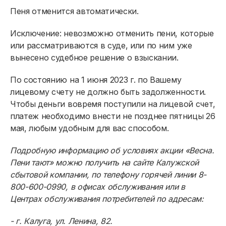
Пеня отменится автоматически.
Исключение: невозможно отменить пени, которые
или рассматриваются в суде, или по ним уже
вынесено судебное решение о взыскании.
Физическим лицам
По состоянию на 1 июня 2023 г. по Вашему
лицевому счету не должно быть задолженности.
Чтобы деньги вовремя поступили на лицевой счет,
Договор энергоснабжения
платеж необходимо внести
не позднее пятницы 26
Расчёты и оплата
мая
, любым удобным для вас способом.
Приборы учёта и показания
Подробную информацию об условиях акции «Весна.
Пени тают» можно получить на сайте Калужской
Должникам
сбытовой компании, по телефону горячей линии 8-
Онлайн-сервисы
800-600-0990, в офисах обслуживания или в
Центрах обслуживания потребителей по адресам:
Полезное
- г. Калуга, ул. Ленина, 82.