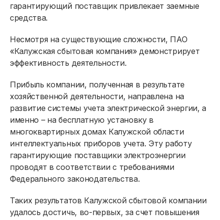
гарантирующий поставщик привлекает заемные
средства.
Несмотря на существующие сложности, ПАО
«Калужская сбытовая компания» демонстрирует
эффективность деятельности.
Физическим лицам
Прибыль компании, полученная в результате
Договор энергоснабжения
хозяйственной деятельности, направлена на
развитие системы учета электрической энергии, а
Расчёты и оплата
именно – на бесплатную установку в
Приборы учёта и показания
многоквартирных домах Калужской области
интеллектуальных приборов учета. Эту работу
Должникам
гарантирующие поставщики электроэнергии
проводят в соответствии с требованиями
Онлайн-сервисы
Федерального законодательства.
Полезное
Таких результатов Калужской сбытовой компании
удалось достичь, во-первых, за счет повышения