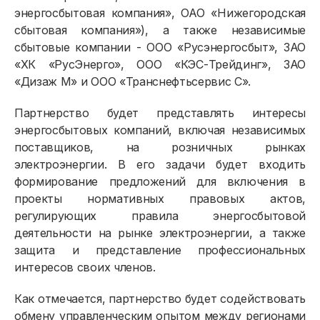
энергосбытовая компания», ОАО «Нижегородская
сбытовая компания»), а также независимые
сбытовые компании - ООО «Русэнергосбыт», ЗАО
«ХК «РусЭнерго», ООО «КЭС-Трейдинг», ЗАО
«Дизаж М» и ООО «Транснефтьсервис С».
Партнерство будет представлять интересы
энергосбытовых компаний, включая независимых
поставщиков, на розничных рынках
электроэнергии. В его задачи будет входить
Физическим лицам
формирование предложений для включения в
проекты нормативных правовых актов,
Договор энергоснабжения
регулирующих правила энергосбытовой
деятельности на рынке электроэнергии, а также
Расчёты и оплата
защита и представление профессиональных
интересов своих членов.
Приборы учёта и показания
Должникам
Как отмечается, партнерство будет содействовать
обмену управленческим опытом между регионами