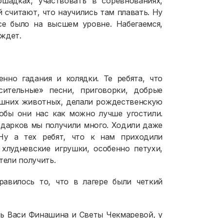
ошадках, участвовать в соревнованиях,
 считают, что научились там плавать. Ну
се было на высшем уровне. Набегаемся,
 ждет.
нно гадания и колядки. Те ребята, что
сительные» песни, приговорки, добрые
ашних животных, делали рождественскую
тобы они нас как можно лучше угостили.
одарков мы получили много. Ходили даже
Ну а тех ребят, что к нам приходили
 хлудневские игрушки, особенно петухи,
тели получить.
авилось то, что в лагере были четкий
ть Васи Финашина и Светы Чекмаревой, у