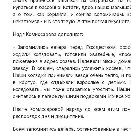
Очень нравилось кататься на «Буранах», на л
купаться в бассейне. Кстати, двое наших малышей
а о том, как кормили, и сейчас вспоминаем. В
накатаемся - и в столовую. А там всякая вкуснота
Надя Комиссарова дополняет:
- Запомнились вечера перед Рождеством, особе
ходили колядовать, готовили хвалебные, «про
пожелания в адрес хозяев. Надевали маски дом
звезду. В общем, старались ублажить хозяев, ч
Наши колядки принимали везде очень тепло, и п
в корпус, где отдыхали взрослые с детьми. 
колядовать, мы тоже старались угостить. Наши
считались в лагере лучшими подарками. Их все хо
Насте Комиссаровой наряду со всем этим понр
распорядок дня и дисциплина.
Всем запомнились вечера, организованные в чес