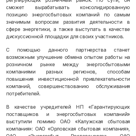
регулирующих розничный рынок. По сути, он
сможет вырабатывать консолидированную
позицию энергосбытовых компаний по самым
значимым вопросам развития деятельности в
сфере энергетики, а также выступать в качестве
дискуссионной площадки для своих участников.
С помощью данного партнерства станет
возможным улучшение обмена опытом работы на
Физическим лицам
розничном рынке между энергосбытовыми
компаниями разных регионов, способам
Договор энергоснабжения
повышения инвестиционной привлекательности
компаний, совершенствованию обслуживания
Расчёты и оплата
потребителей.
Приборы учёта и показания
В качестве учредителей НП «Гарантирующих
Должникам
поставщиков и энергосбытовых компаний»
выступили помимо ОАО «Калужская сбытовая
Онлайн-сервисы
компания»: ОАО «Орловская сбытовая компания»,
Полезное