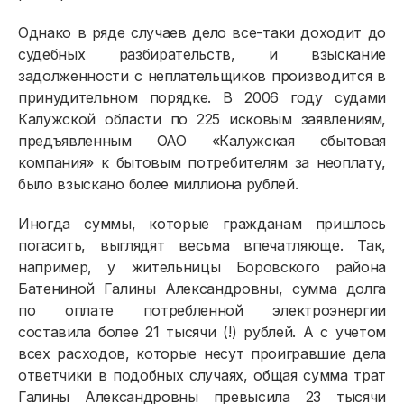
Однако в ряде случаев дело все-таки доходит до
судебных разбирательств, и взыскание
задолженности с неплательщиков производится в
принудительном порядке. В 2006 году судами
Калужской области по 225 исковым заявлениям,
предъявленным ОАО «Калужская сбытовая
компания» к бытовым потребителям за неоплату,
было взыскано более миллиона рублей.
Физическим лицам
Иногда суммы, которые гражданам пришлось
погасить, выглядят весьма впечатляюще. Так,
Договор энергоснабжения
например, у жительницы Боровского района
Батениной Галины Александровны, сумма долга
Расчёты и оплата
по оплате потребленной электроэнергии
составила более 21 тысячи (!) рублей. А с учетом
Приборы учёта и показания
всех расходов, которые несут проигравшие дела
Должникам
ответчики в подобных случаях, общая сумма трат
Галины Александровны превысила 23 тысячи