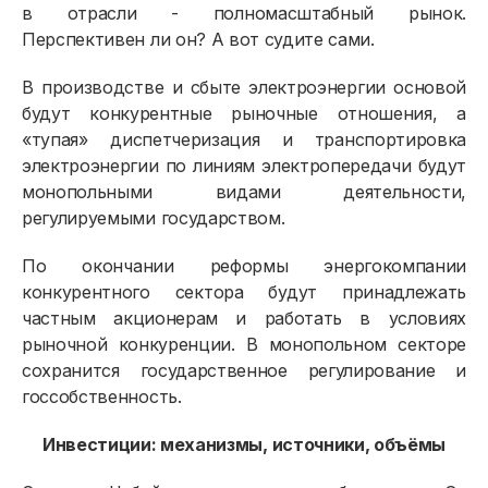
в отрасли - полномасштабный рынок.
Перспективен ли он? А вот судите сами.
В производстве и сбыте электроэнергии основой
Физическим лицам
будут конкурентные рыночные отношения, а
«тупая» диспетчеризация и транспортировка
Договор энергоснабжения
электроэнергии по линиям электропередачи будут
монопольными видами деятельности,
Расчёты и оплата
регулируемыми государством.
Приборы учёта и показания
По окончании реформы энергокомпании
Должникам
конкурентного сектора будут принадлежать
частным акционерам и работать в условиях
Онлайн-сервисы
рыночной конкуренции. В монопольном секторе
сохранится государственное регулирование и
Полезное
госсобственность.
Инвестиции: механизмы, источники, объёмы