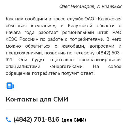
Олег Никаноров, г. Козельск
Как нам сообщили в пресс-службе ОАО «Калужская
сбытовая компания», в Калужской области с
начала года работает региональный штаб РАО
«ЕЭС России» по работе с потребителями. В него
можно обратиться с жалобами, вопросами и
предложениями, позвонив по телефону (4842) 503-
321. Они будут тщательно проанализированы
специалистами -энергетиками. На совое
Физическим лицам
обращение потребитель получит ответ.
Договор энергоснабжения
Расчёты и оплата
Контакты для СМИ
Приборы учёта и показания
Должникам
(4842) 701-816
(для СМИ)