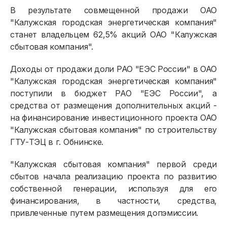
В результате совмещенной продажи ОАО
"Калужская городская энергетическая компания"
станет владельцем 62,5% акций ОАО "Калужская
сбытовая компания".
Доходы от продажи доли РАО "ЕЭС России" в ОАО
"Калужская городская энергетическая компания"
Физическим лицам
поступили в бюджет РАО "ЕЭС России", а
средства от размещения дополнительных акций -
Договор энергоснабжения
на финансирование инвестиционного проекта ОАО
"Калужская сбытовая компания" по строительству
Расчёты и оплата
ГТУ-ТЭЦ в г. Обнинске.
Приборы учёта и показания
"Калужская сбытовая компания" первой среди
Должникам
сбытов начала реализацию проекта по развитию
собственной генерации, используя для его
Онлайн-сервисы
финансирования, в частности, средства,
Полезное
привлеченные путем размещения допэмиссии.