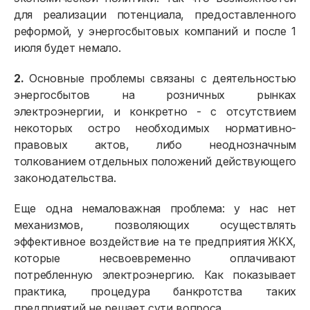
для реализации потенциала, предоставленного
реформой, у энергосбытовых компаний и после 1
июля будет немало.
2.
Основные проблемы связаны с деятельностью
энергосбытов на розничных рынках
электроэнергии, и конкретно - с отсутствием
некоторых остро необходимых нормативно-
правовых актов, либо неоднозначным
толкованием отдельных положений действующего
законодательства.
Еще одна немаловажная проблема: у нас нет
Физическим лицам
механизмов, позволяющих осуществлять
эффективное воздействие на те предприятия ЖКХ,
Договор энергоснабжения
которые несвоевременно оплачивают
потребленную электроэнергию. Как показывает
Расчёты и оплата
практика, процедура банкротства таких
предприятий не решает сути вопроса.
Приборы учёта и показания