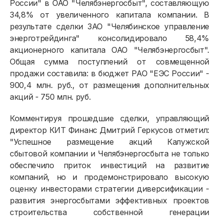
России" в ОАО "Челябэнергосбыт", составляющую
34,8% от увеличенного капитала компании. В
результате сделки ЗАО "Челябинское управление
энерготрейдинга" консолидировало 58,4%
Физическим лицам
акционерного капитала ОАО "Челябэнергосбыт".
Общая сумма поступлений от совмещенной
Договор энергоснабжения
продажи составила: в бюджет РАО "ЕЭС России" -
Расчёты и оплата
900,4 млн. руб., от размещения дополнительных
акций - 750 млн. руб.
Приборы учёта и показания
Комментируя прошедшие сделки, управляющий
Должникам
директор КИТ Финанс Дмитрий Геркусов отметил:
Онлайн-сервисы
"Успешное размещение акций Калужской
сбытовой компании и Челябэнергосбыта не только
Полезное
обеспечило приток инвестиций на развитие
компаний, но и продемонстрировало высокую
оценку инвесторами стратегии диверсификации -
развития энергосбытами эффективных проектов
строительства собственной генерации