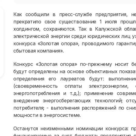
Как сообщили в пресс-службе предприятия, н
прекратило свое существование 1 июля прошл
холдингом, сохраняются. Так в Калужской обл
электрической энергии среди юридических лиц у
конкурса «Золотая опора», проводимого гаран
сбытовая компания».
Конкурс «Золотая опора» по-прежнему носит бе
будут определены на основе объективных показа
определения его лауреатов будут: выполнени
(своевременность оплаты электроэнергии,
энергопотребления и т.д.); применение соврем
внедрение энергосберегающих технологий; от
потребителя; - выполнения распоряжений по сн
мощности в энергосистеме.
Останутся неизменными номинации конкурса: п
финансируемые за счет бюджета; предприятия с