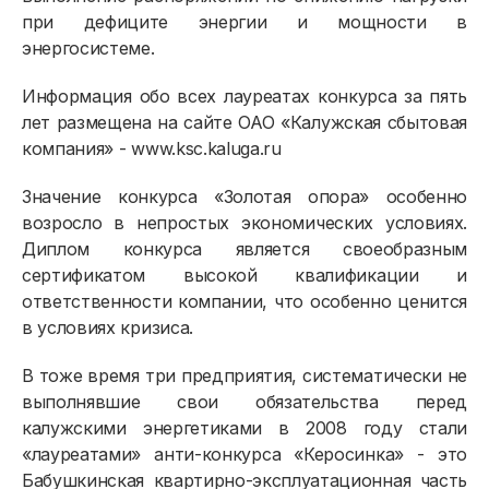
при дефиците энергии и мощности в
энергосистеме.
Информация обо всех лауреатах конкурса за пять
лет размещена на сайте ОАО «Калужская сбытовая
компания» - www.ksc.kaluga.ru
Физическим лицам
Значение конкурса «Золотая опора» особенно
возросло в непростых экономических условиях.
Договор энергоснабжения
Диплом конкурса является своеобразным
Расчёты и оплата
сертификатом высокой квалификации и
ответственности компании, что особенно ценится
Приборы учёта и показания
в условиях кризиса.
Должникам
В тоже время три предприятия, систематически не
выполнявшие свои обязательства перед
Онлайн-сервисы
калужскими энергетиками в 2008 году стали
Полезное
«лауреатами» анти-конкурса «Керосинка» - это
Бабушкинская квартирно-эксплуатационная часть