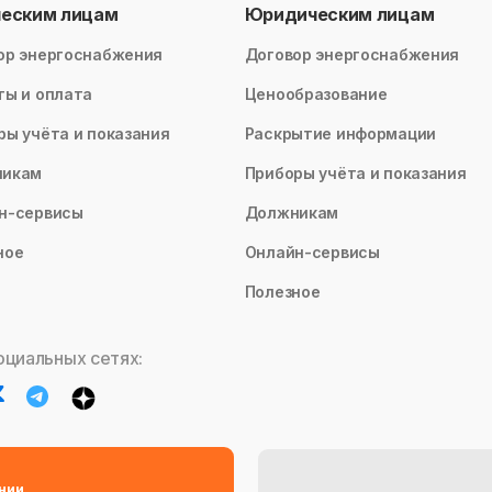
ческим лицам
Юридическим лицам
ор энергоснабжения
Договор энергоснабжения
ты и оплата
Ценообразование
ры учёта и показания
Раскрытие информации
никам
Приборы учёта и показания
н-сервисы
Должникам
ное
Онлайн-сервисы
Полезное
оциальных сетях:
нии