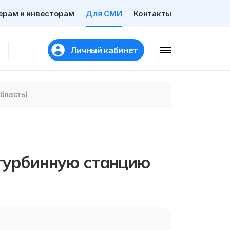
ерам и инвесторам
Для СМИ
Контакты
Личный кабинет
бласть)
отурбинную станцию