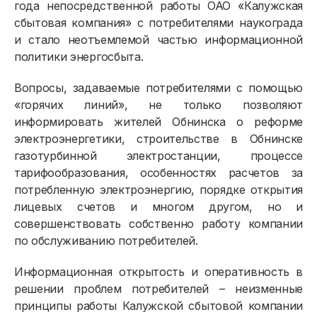
года непосредственной работы ОАО «Калужская
сбытовая компания» с потребителями наукограда
и стало неотъемлемой частью информационной
политики энергосбыта.
Физическим лицам
Вопросы, задаваемые потребителями с помощью
«горячих линий», не только позволяют
информировать жителей Обнинска о реформе
Договор энергоснабжения
электроэнергетики, строительстве в Обнинске
Расчёты и оплата
газотурбинной электростанции, процессе
тарифообразования, особенностях расчетов за
Приборы учёта и показания
потребленную электроэнергию, порядке открытия
Должникам
лицевых счетов и многом другом, но и
совершенствовать собственно работу компании
Онлайн-сервисы
по обслуживанию потребителей.
Полезное
Информационная открытость и оперативность в
решении проблем потребителей – неизменные
принципы работы Калужской сбытовой компании