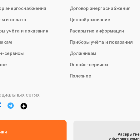
ор энергоснабжения
Договор энергоснабжения
ты и оплата
Ценообразование
ры учёта и показания
Раскрытие информации
никам
Приборы учёта и показания
н-сервисы
Должникам
ное
Онлайн-сервисы
Полезное
оциальных сетях:
нии
Раскрытие
сбытовая комп