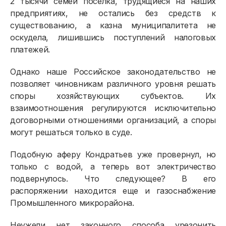
Должникам
2 тысячи семей поселка, трудящиеся на наших
предприятиях, не остались без средств к
Онлайн-сервисы
существованию, а казна муниципалитета не
оскудела, лишившись поступлений налоговых
Полезное
платежей.
Однако наше Российское законодательство не
позволяет чиновникам различного уровня решать
споры хозяйствующих субъектов. Их
взаимоотношения регулируются исключительно
договорными отношениями организаций, а споры
могут решаться только в суде.
Подобную аферу Кондратьев уже провернул, но
только с водой, а теперь вот электричество
подвернулось. Что следующее? В его
распоряжении находится еще и газоснабжение
Промышленного микрорайона.
Неужели нет законного способа урезонить