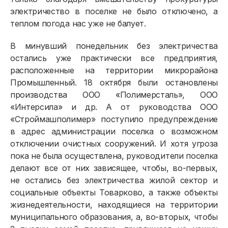
электричество в поселке не было отключено, а
теплом погода нас уже не балует.
В минувший понедельник без электричества
остались уже практически все предприятия,
расположенные на территории микрорайона
Промышленный. 18 октября были остановлены
производства ООО «Полимерсталь», ООО
«Интерсила» и др. А от руководства ООО
«Строймашполимер» поступило предупреждение
в адрес администрации поселка о возможном
Физическим лицам
отключении очистных сооружений. И хотя угроза
пока не была осуществлена, руководители поселка
делают все от них зависящее, чтобы, во-первых,
Договор энергоснабжения
не остались без электричества жилой сектор и
Расчёты и оплата
социальные объекты Товарково, а также объекты
жизнедеятельности, находящиеся на территории
Приборы учёта и показания
муниципального образования, а, во-вторых, чтобы