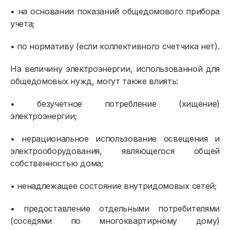
• на основании показаний общедомового прибора
учета;
• по нормативу (если коллективного счетчика нет).
На величину электроэнергии, использованной для
общедомовых нужд, могут также влиять:
• безучетное потребление (хищение)
электроэнергии;
Физическим лицам
• нерациональное использование освещения и
Договор энергоснабжения
электрооборудования, являющегося общей
собственностью дома;
Расчёты и оплата
• ненадлежащее состояние внутридомовых сетей;
Приборы учёта и показания
• предоставление отдельными потребителями
Должникам
(соседями по многоквартирному дому)