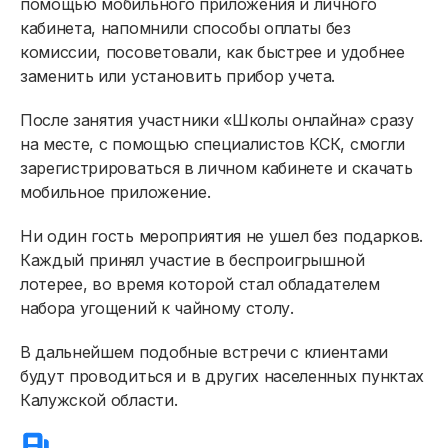
помощью мобильного приложения и личного
кабинета, напомнили способы оплаты без
комиссии, посоветовали, как быстрее и удобнее
заменить или установить прибор учета.
Физическим лицам
После занятия участники «Школы онлайна» сразу
на месте, с помощью специалистов КСК, смогли
Договор энергоснабжения
зарегистрироваться в личном кабинете и скачать
Расчёты и оплата
мобильное приложение.
Приборы учёта и показания
Ни один гость мероприятия не ушел без подарков.
Каждый принял участие в беспроигрышной
Должникам
лотерее, во время которой стал обладателем
Онлайн-сервисы
набора угощений к чайному столу.
Полезное
В дальнейшем подобные встречи с клиентами
будут проводиться и в других населенных пунктах
Калужской области.