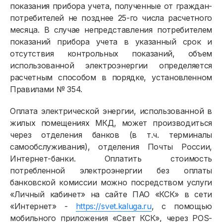
показания прибора учета, полученные от граждан-
Физическим лицам
потребителей не позднее 25-го числа расчетного
месяца. В случае непредставления потребителем
Договор энергоснабжения
показаний прибора учета в указанный срок и
Расчёты и оплата
отсутствия контрольных показаний, объем
использованной электроэнергии определяется
Приборы учёта и показания
расчетным способом в порядке, установленном
Правилами № 354.
Должникам
Онлайн-сервисы
Оплата электрической энергии, использованной в
жилых помещениях МКД, может производиться
Полезное
через отделения банков (в т.ч. терминалы
самообслуживания), отделения Почты России,
Интернет-банки. Оплатить стоимость
потребленной электроэнергии без оплаты
банковской комиссии можно посредством услуги
«Личный кабинет» на сайте ПАО «КСК» в сети
«Интернет» -
https://svet.kaluga.ru
, с помощью
мобильного приложения «Свет КСК», через POS-