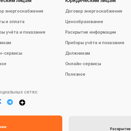
ческим лицам
Юридическим лицам
ор энергоснабжения
Договор энергоснабжения
ты и оплата
Ценообразование
ры учёта и показания
Раскрытие информации
никам
Приборы учёта и показания
н-сервисы
Должникам
ное
Онлайн-сервисы
Полезное
оциальных сетях:
нии
Раскрытие