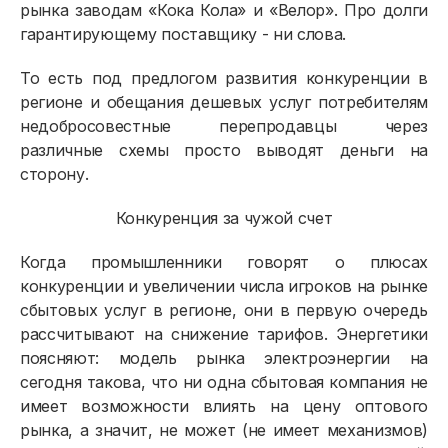
рынка заводам «Кока Кола» и «Велор». Про долги
гарантирующему поставщику - ни слова.
То есть под предлогом развития конкуренции в
регионе и обещания дешевых услуг потребителям
недобросовестные перепродавцы через
Физическим лицам
различные схемы просто выводят деньги на
сторону.
Договор энергоснабжения
Конкуренция за чужой счет
Расчёты и оплата
Когда промышленники говорят о плюсах
Приборы учёта и показания
конкуренции и увеличении числа игроков на рынке
сбытовых услуг в регионе, они в первую очередь
Должникам
рассчитывают на снижение тарифов. Энергетики
Онлайн-сервисы
поясняют: модель рынка электроэнергии на
сегодня такова, что ни одна сбытовая компания не
Полезное
имеет возможности влиять на цену
оптового
рынка, а значит, не может (не имеет механизмов)