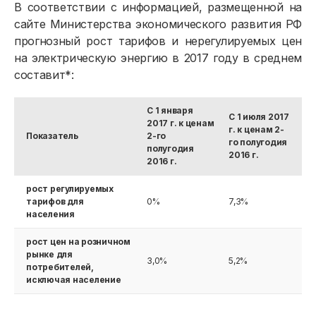
В соответствии с информацией, размещенной на
сайте Министерства экономического развития РФ
прогнозный рост тарифов и нерегулируемых цен
на электрическую энергию в 2017 году в среднем
составит*:
С 1 января
С 1 июля 2017
2017 г. к ценам
г. к ценам 2-
Показатель
2-го
го полугодия
полугодия
2016 г.
2016 г.
рост регулируемых
тарифов для
0%
7,3%
населения
рост цен на розничном
рынке для
3,0%
5,2%
потребителей,
исключая население