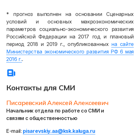
* прогноз выполнен на основании Сценарных
условий и основных макроэкономических
Физическим лицам
параметров социально-экономического развития
Российской Федерации на 2017 год и плановый
Договор энергоснабжения
период 2018 и 2019 г., опубликованных
на сайте
Расчёты и оплата
Министерства экономического развития РФ 6 мая
2016 г.
.
Приборы учёта и показания
Должникам
Контакты для СМИ
Онлайн-сервисы
Полезное
Писаревский Алексей Алексеевич
Начальник отдела по работе со СМИ и
связям с общественностью
E-mail:
pisarevskiy.aa@ksk.kaluga.ru