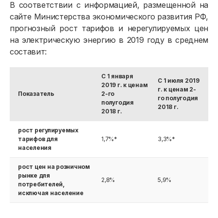
В соответствии с информацией, размещенной на
сайте Министерства экономического развития РФ,
прогнозный рост тарифов и нерегулируемых цен
на электрическую энергию в 2019 году в среднем
составит:
С 1 января
С 1 июля 2019
2019 г. к ценам
г. к ценам 2-
Показатель
2-го
го полугодия
полугодия
2018 г.
2018 г.
рост регулируемых
тарифов для
1,7%*
3,3%*
населения
рост цен на розничном
рынке для
2,8%
5,9%
потребителей,
исключая население