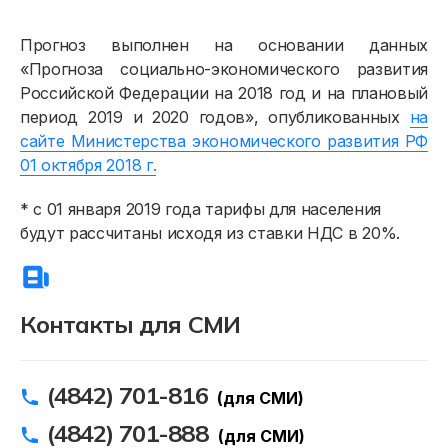
Физическим лицам
Прогноз выполнен на основании данных
Договор энергоснабжения
«Прогноза социально-экономического развития
Российской Федерации на 2018 год и на плановый
Расчёты и оплата
период 2019 и 2020 годов», опубликованных
на
Приборы учёта и показания
сайте Министерства экономического развития РФ
01 октября 2018 г.
Должникам
* с 01 января 2019 года тарифы для населения
Онлайн-сервисы
будут рассчитаны исходя из ставки НДС в 20%.
Полезное
Контакты для СМИ
(4842) 701-816
(для СМИ)
(4842) 701-888
(для СМИ)