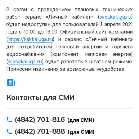
В связи с проведением плановых технических
работ сервис «Личный кабинет» (
svet.kaluga.ru)
будет недоступен для пользователей 1 апреля 2021
года с 10:00 до 13:00. Официальный сайт компании
(
https://kskkaluga.ru
) и сервис «Личный кабинет»
для потребителей тепловой энергии и горячего
водоснабжения (компонент тепловая энергия)
(
lk.kskkaluga.ru)
будут работать в штатном режиме.
Приносим извинения за возможные неудобства.
Физическим лицам
Договор энергоснабжения
Контакты для СМИ
Расчёты и оплата
Приборы учёта и показания
(4842) 701-816
(для СМИ)
Должникам
(4842) 701-888
(для СМИ)
Онлайн-сервисы