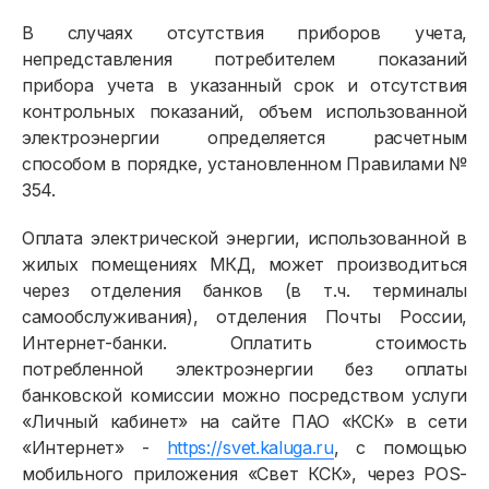
Договор энергоснабжения
В случаях отсутствия приборов учета,
Расчёты и оплата
непредставления потребителем показаний
прибора учета в указанный срок и отсутствия
Приборы учёта и показания
контрольных показаний, объем использованной
Должникам
электроэнергии определяется расчетным
способом в порядке, установленном Правилами №
Онлайн-сервисы
354.
Полезное
Оплата электрической энергии, использованной в
жилых помещениях МКД, может производиться
через отделения банков (в т.ч. терминалы
самообслуживания), отделения Почты России,
Интернет-банки. Оплатить стоимость
потребленной электроэнергии без оплаты
банковской комиссии можно посредством услуги
«Личный кабинет» на сайте ПАО «КСК» в сети
«Интернет» -
https://svet.kaluga.ru
, с помощью
мобильного приложения «Свет КСК», через POS-