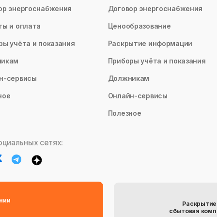
ор энергоснабжения
Договор энергоснабжения
ты и оплата
Ценообразование
ры учёта и показания
Раскрытие информации
никам
Приборы учёта и показания
н-сервисы
Должникам
ное
Онлайн-сервисы
Полезное
оциальных сетях:
нии
Раскрытие
сбытовая комп